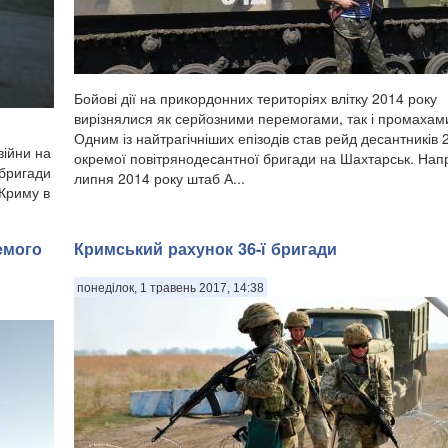
Бойові дії на прикордонних територіях влітку 2014 року
вирізнялися як серйозними перемогами, так і промахам
Одним із найтрагічніших епізодів став рейд десантників 2
війни на
окремої повітрянодесантної бригади на Шахтарськ. Напр
 бригади
липня 2014 року штаб А...
 Криму в
емого
​Кримський рахунок 36-ї бригади
понеділок, 1 травень 2017, 14:38