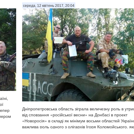
середа, 12 квітень 2017, 20:04
аїні,
ої
Дніпропетровська область зіграла величезну роль в утр
тепер
від сповзання «російської весни» на Донбасі в проект
омером
«Новоросія» в складі як мінімум восьми областей України
важлива роль одного з олігархів Ігоря Коломойського, я
чітко і однозначно пі