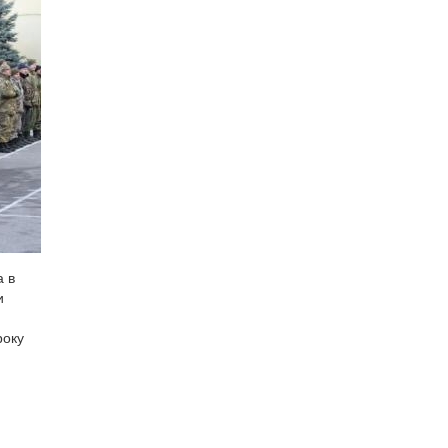
а в
и
року
н