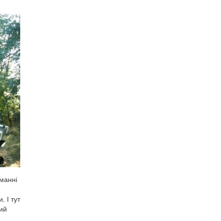
иманні
. І тут
кий