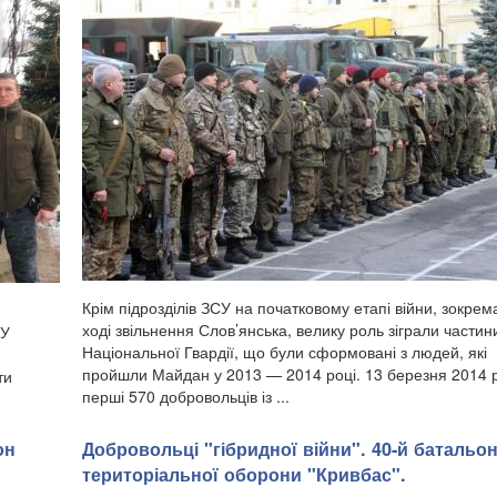
Крім підрозділів ЗСУ на початковому етапі війни, зокрем
ході звільнення Слов’янська, велику роль зіграли частин
 У
Національної Гвардії, що були сформовані з людей, які
пройшли Майдан у 2013 — 2014 році. 13 березня 2014 
ти
перші 570 добровольців із ...
он
Добровольці "гібридної війни". 40-й батальо
територіальної оборони "Кривбас".