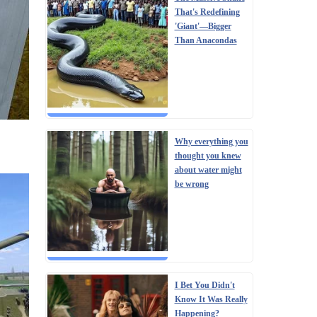
That's Redefining
'Giant'—Bigger
Than Anacondas
Why everything you
thought you knew
about water might
be wrong
о не
I Bet You Didn't
Know It Was Really
Happening?