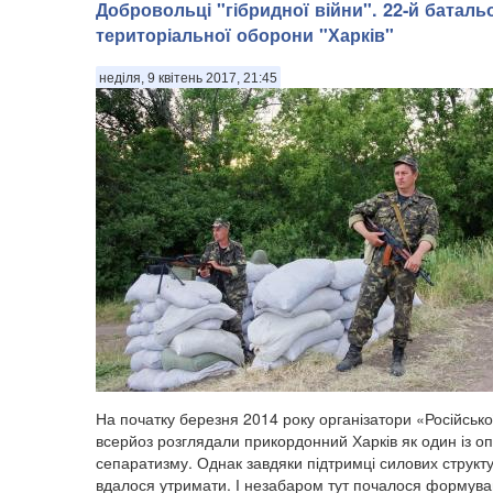
Добровольці "гібридної війни". 22-й баталь
територіальної оборони "Харків"
неділя, 9 квітень 2017, 21:45
На початку березня 2014 року організатори «Російсько
всерйоз розглядали прикордонний Харків як один із оп
сепаратизму. Однак завдяки підтримці силових структу
вдалося утримати. І незабаром тут почалося формув