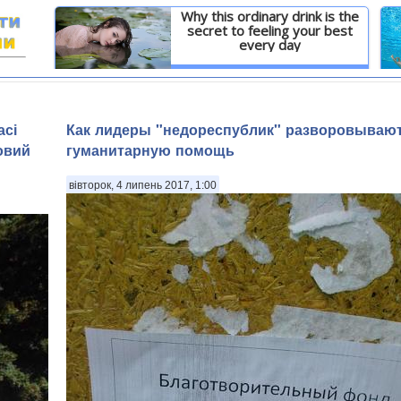
Why this ordinary drink is the
secret to feeling your best
every day
И
Детальніше
асі
​Как лидеры "недореспублик" разворовываю
овий
гуманитарную помощь
вівторок, 4 липень 2017, 1:00