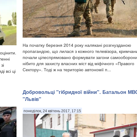
На початку березня 2014 року налякані розгнузданою
пропагандою, що лилася з кожного телевізора, кримчан
оцінити.
почали цілеспрямовано формувати загони самооборон
ленні
нібито для захисту власних міст від міфічного «Правого
зі
Сектору». Тоді ж на територію автономії п...
і всі ці
Добровольці "гібридної війни". Батальон МВ
"Львів"
понеділок, 24 квітень 2017, 17:15