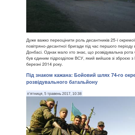
Дуже важко переоцінити роль десантників 25-ї окремої
повітряно-десантної бригади під час першого періоду 
Донбасі. Однак мало хто знає, що розвідувальна рота
був єдиним підрозділом ВСУ, який вийшов зі зброєю з
березні 2014 року.
Під знаком кажана: Бойовий шлях 74-го окр
розвідувального батальйону
п’ятниця, 5 травень 2017, 10:38