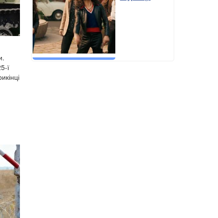
и.
5-ї
икінці