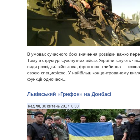
В умовах сучасного бою значення розвідки важко пере
Тому в структурі сухопутних військ України існують чис
види розвідки: військова, фронтова, глибинна — кожна 
своєю специфікою. У найбільш концентрованому вигляд
функції одночасн...
Львівський «Грифон» на Донбасі
неділя, 30 квітень 2017, 0:30