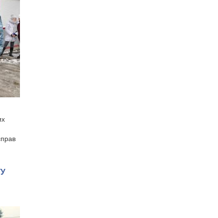
их
справ
ГУ