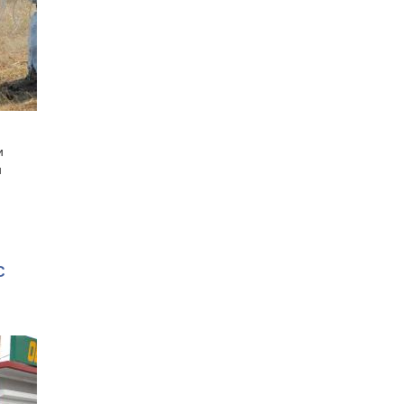
и
и
С