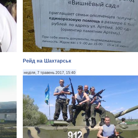
Рейд на Шахтарськ
неділя, 7 травень 2017, 15:40
йбутне
 в зоні
То, что большая часть помощи, которую предоставляет
-1» у
Россия «молодым республикам», оседает тем или иным
способом в карманах так называемых лидеров уже давн
секрет. То, что большая часть помощи, которую
предоставляет Россия «молодым республикам», осе...