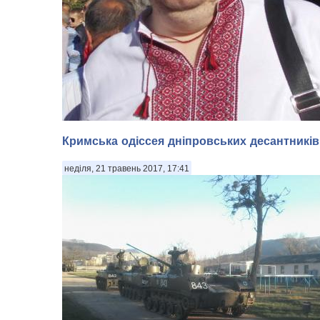
​Кримська одіссея дніпровських десантників
неділя, 21 травень 2017, 17:41
​Військовий експерт Михайло Жирохов про війну та ма
Донбасу. Чи змінилася за 3 роки тактика ведення війни
проведення антитерористичної операції? Звичайно. І
кардинальним чином. Якщо після підписання «Мінську
вересні 2014 року наші вій...