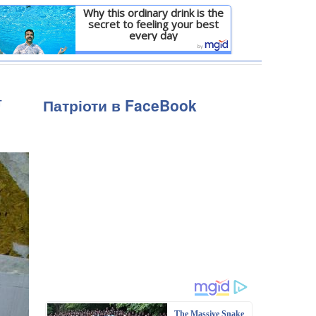
Why this ordinary drink is the
secret to feeling your best
every day
Детальніше
т
Патріоти в FaceBook
The Massive Snake