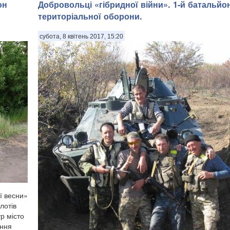
он
​Добровольці «гібридної війни». 1-й батальйо
територіальної оборони.
субота, 8 квітень 2017, 15:20
ї весни»
лотів
р місто
ання